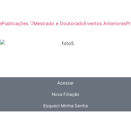
e
Publicações
Mestrado e Doutorado
Eventos Anteriores
Pr
Acessar
Nova Filiação
Esqueci Minha Senha