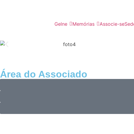
Gelne
Memórias
Associe-se
Sed
Área do Associado